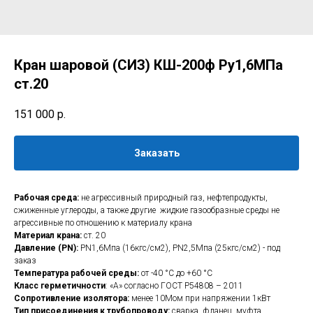
Кран шаровой (СИЗ) КШ-200ф Ру1,6МПа
ст.20
151 000
р.
Заказать
Рабочая среда:
не агрессивный природный газ, нефтепродукты,
сжиженные углероды, а также другие жидкие газообразные среды не
агрессивные по отношению к материалу крана
Материал крана:
ст. 20
Давление (PN):
PN1,6Мпа (16кгс/см2), PN2,5Мпа (25кгс/см2) - под
заказ
Температура рабочей среды:
от -40 °C до +60 °C
Класс герметичности
: «А» согласно ГОСТ Р54808 – 2011
Сопротивление изолятора:
менее 10Мом при напряжении 1кВт
Тип присоединения к трубопроводу:
сварка, фланец, муфта